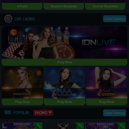
9 Putts
Bounce Roulette
Soccer Roulette
Lihat Semua
LIVE CASINO
Play Now
Play Now
Play Now
Play Now
POPULAR
PROMO
Lihat Semua