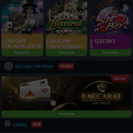
Play Now
Play Now
Play Now
PROMO
BACCARAT LIVE PROXY
Play Now
NEW
IDNMAX