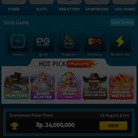
NEW
POKER
SLOTS
IDNLOTTERY
SPORTBOOKS
LIVE CASINO
TANGKAS
RTP
Slots Game
Lihat Semua
DEPOSIT
WITHDRAW
Idnslot
Pgsoft
Pragmatic
Slot Mania
No Limit City
PROMOSI
HOT PICK
RTP up to 97%
DOWNLOAD
REFERRAL
JACKPOT
Tournament Poker Prizes
06 August 2026
VIP MEMBER
Rp. 24,000,000
HUBUNGI KAMI