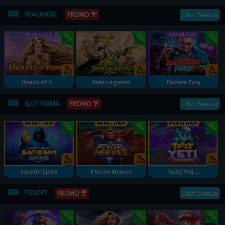
PRAGMATIC
PROMO
Lihat Semua
Hearts of V...
Jade Legends
Eastern Fury
SLOT MANIA
PROMO
Lihat Semua
Satoshi Spins
Psycho Heroes
Tipsy Yeti ...
PGSOFT
PROMO
Lihat Semua