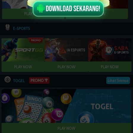
E-SPORTS
PROMO
Lihat Semua
TOGEL