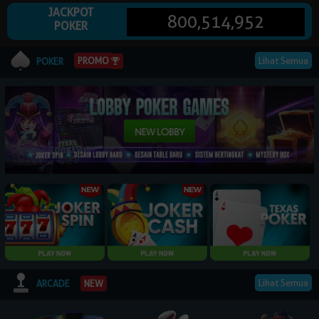
JACKPOT
800,514,952
POKER
© 2026 NagaPoker. All Rights Reserved | 18+
PROMO
Lihat Semua
POKER
Lihat Semua
NEW
ARCADE