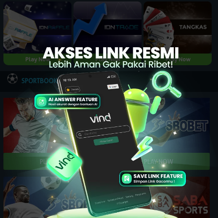
Play Now
Play Now
Play Now
NEW
SPORTBOOK