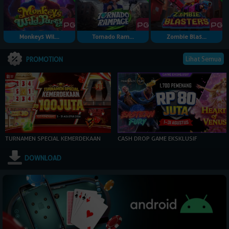
Monkeys Wil...
Tornado Ram...
Zombie Blas...
Lihat Semua
PROMOTION
TURNAMEN SPECIAL KEMERDEKAAN
CASH DROP GAME EKSKLUSIF
DOWNLOAD