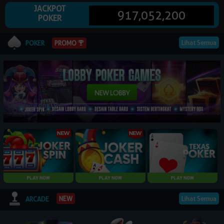
JACKPOT
917,052,200
POKER
© 2026 NagaPoker. All Rights Reserved | 18+
Lihat Semua
PROMO
POKER
Lihat Semua
NEW
ARCADE