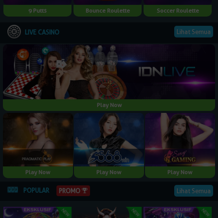
9 Putts
Bounce Roulette
Soccer Roulette
Lihat Semua
LIVE CASINO
Play Now
Play Now
Play Now
Play Now
POPULAR
Lihat Semua
PROMO