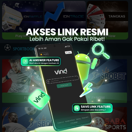
Play Now
Play Now
Play Now
NEW
SPORTBOOK