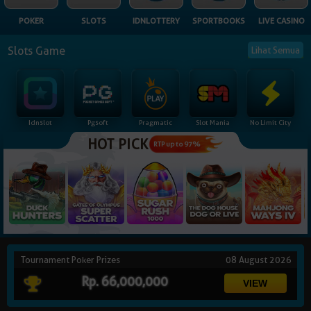
NEW
POKER
SLOTS
IDNLOTTERY
SPORTBOOKS
LIVE CASINO
TANGKAS
RTP
Slots Game
Lihat Semua
DEPOSIT
WITHDRAW
Idnslot
Pgsoft
Pragmatic
Slot Mania
No Limit City
PROMOSI
HOT PICK
RTP up to 97%
DOWNLOAD
REFERRAL
JACKPOT
Tournament Poker Prizes
08 August 2026
VIP MEMBER
Rp. 66,000,000
HUBUNGI KAMI