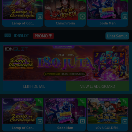
Lamp of Cor...
Chinchirorin
Soda Man
IDNSLOT
Lihat Semua
PROMO
Lamp of Cor...
Soda Man
2026 GOLDEN...